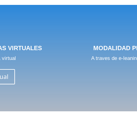
S VIRTUALES
MODALIDAD P
 virtual
A traves de e-leanin
ual