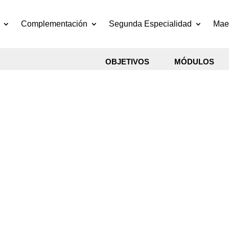
Complementación
Segunda Especialidad
Maes
OBJETIVOS
MÓDULOS
ado en
tración y
sión de la
ión