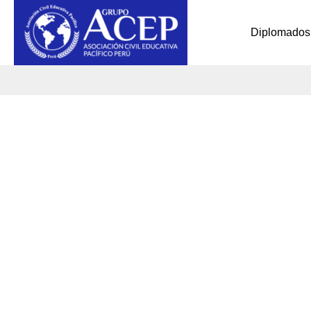
Diplomados
Diplom
Adminis
Supervi
Educac