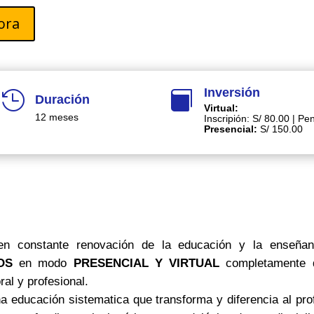
ora
Inversión


Duración
Virtual:
12 meses
Inscripión: S/ 80.00 | Pe
Presencial:
S/ 150.00
en constante renovación de la educación y la enseñan
OS
en modo
PRESENCIAL Y VIRTUAL
completamente di
al y profesional.
na educación sistematica que transforma y diferencia al prof