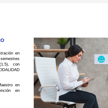
CO
tración en
 semestres
1.5), con
MODALIDAD
Maestro en
ención en