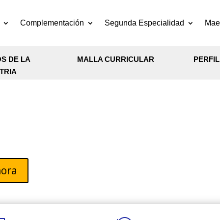
Complementación
Segunda Especialidad
Maes
S DE LA
MALLA CURRICULAR
PERFI
TRIA
gía Educativa
hora