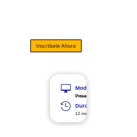
Educación
Especial
Inscríbete Ahora

Modalidad
Virtual y Presencial

Duración
12 meses