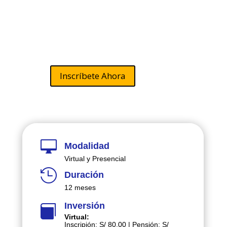
a y Vigilancia
de la Salud
Inscríbete Ahora

Modalidad
Virtual y Presencial

Duración
12 meses
Inversión

Virtual:
Inscripión: S/ 80.00 | Pensión: S/