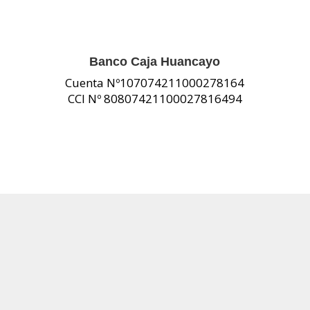
Banco Caja Huancayo
Cuenta Nº107074211000278164
CCI Nº 80807421100027816494