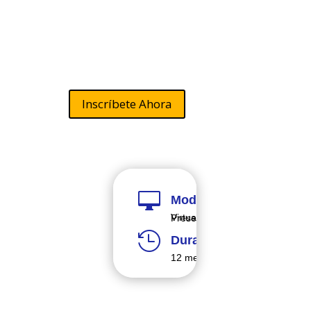
Inversión
Pública
Inscríbete Ahora

Modalidad
Virtual y Presencial

Duración
12 meses