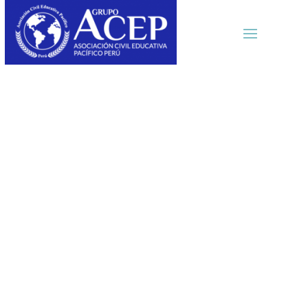
Diplomados
en
Especializaci
ón para
Personal
Administrativo